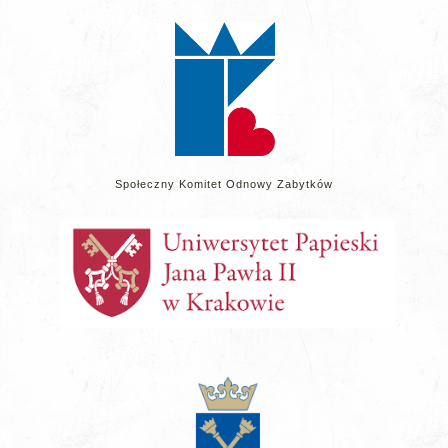
na
stronie
Społeczny Komitet Odnowy Zabytków