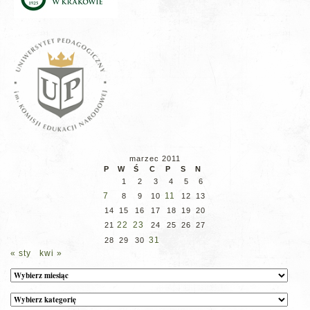
marzec 2011
P
W
Ś
C
P
S
N
1
2
3
4
5
6
7
11
8
9
10
12
13
14
15
16
17
18
19
20
22
23
21
24
25
26
27
31
28
29
30
« sty
kwi »
Archiwum
Kategorie
wpisów