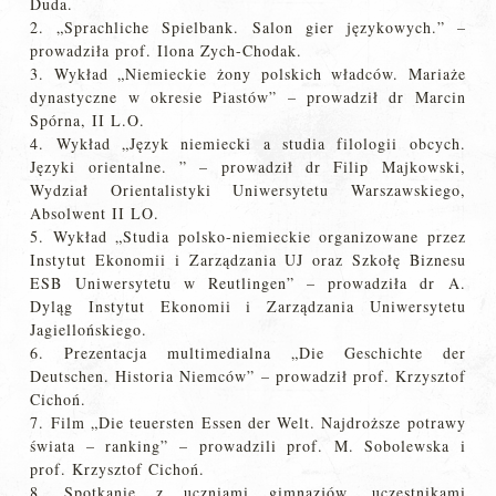
Duda.
2. „Sprachliche Spielbank. Salon gier językowych.” –
prowadziła prof. Ilona Zych-Chodak.
3. Wykład „Niemieckie żony polskich władców. Mariaże
dynastyczne w okresie Piastów” – prowadził dr Marcin
Spórna, II L.O.
4. Wykład „Język niemiecki a studia filologii obcych.
Języki orientalne. ” – prowadził dr Filip Majkowski,
Wydział Orientalistyki Uniwersytetu Warszawskiego,
Absolwent II LO.
5. Wykład „Studia polsko-niemieckie organizowane przez
Instytut Ekonomii i Zarządzania UJ oraz Szkołę Biznesu
ESB Uniwersytetu w Reutlingen” – prowadziła dr A.
Dyląg Instytut Ekonomii i Zarządzania Uniwersytetu
Jagiellońskiego.
6. Prezentacja multimedialna „Die Geschichte der
Deutschen. Historia Niemców” – prowadził prof. Krzysztof
Cichoń.
7. Film „Die teuersten Essen der Welt. Najdroższe potrawy
świata – ranking” – prowadzili prof. M. Sobolewska i
prof. Krzysztof Cichoń.
8. Spotkanie z uczniami gimnazjów, uczestnikami