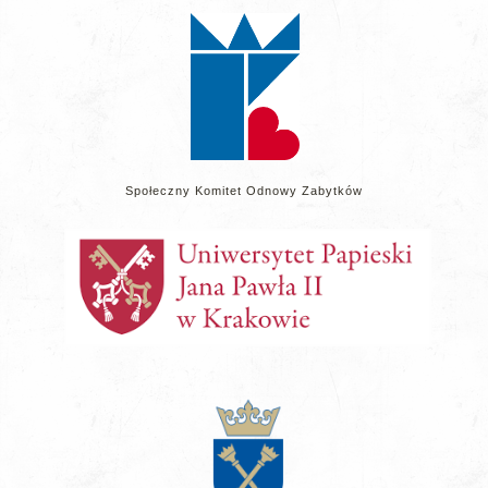
stronie
Społeczny Komitet Odnowy Zabytków