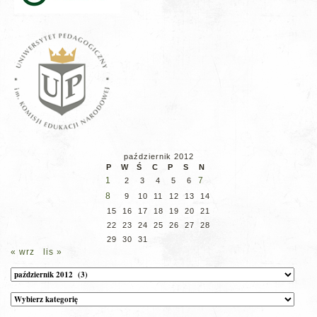
październik 2012
P
W
Ś
C
P
S
N
1
7
2
3
4
5
6
8
9
10
11
12
13
14
15
16
17
18
19
20
21
22
23
24
25
26
27
28
29
30
31
« wrz
lis »
Archiwum
Kategorie
wpisów
na