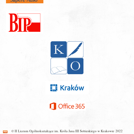
© II Liceum Ogólnokształcące im. Króla Jana III Sobieskiego w Krakowie 2022