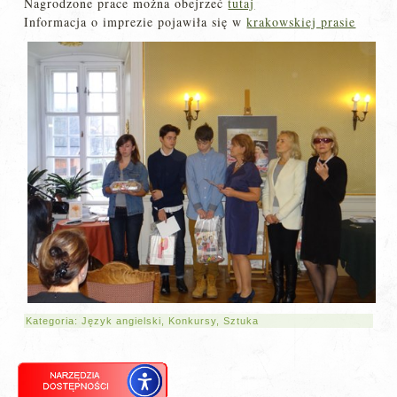
Nagrodzone prace można obejrzeć
tutaj
Informacja o imprezie pojawiła się w
krakowskiej prasie
Kategoria:
Język angielski
,
Konkursy
,
Sztuka