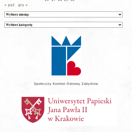
« paź
gru »
Archiwum
Kategorie
wpisów
na
stronie
Społeczny Komitet Odnowy Zabytków