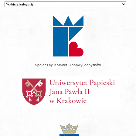
Kategorie
wpisów
na
stronie
Społeczny Komitet Odnowy Zabytków