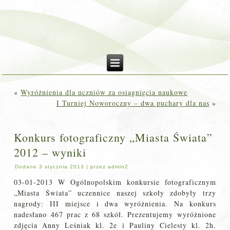
«
Wyróżnienia dla uczniów za osiągnięcia naukowe
I Turniej Noworoczny – dwa puchary dla nas
»
Konkurs fotograficzny „Miasta Świata”
2012 – wyniki
Dodane
3 stycznia 2013
|
przez
admin2
03-01-2013 W Ogólnopolskim konkursie fotograficznym
„Miasta Świata” uczennice naszej szkoły zdobyły trzy
nagrody: III miejsce i dwa wyróżnienia. Na konkurs
nadesłano 467 prac z 68 szkół. Prezentujemy wyróżnione
zdjęcia Anny Leśniak kl. 2e i Pauliny Cielesty kl. 2h.