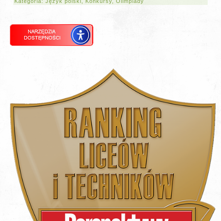
Kategoria:
Język polski
,
Konkursy
,
Olimpiady