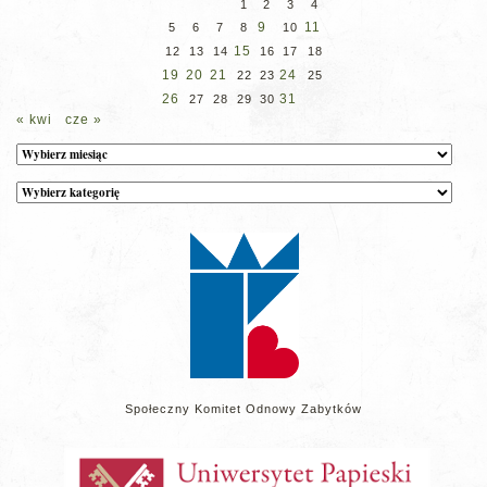
1
2
3
4
9
11
5
6
7
8
10
15
12
13
14
16
17
18
19
20
21
24
22
23
25
26
31
27
28
29
30
« kwi
cze »
Archiwum
Kategorie
wpisów
na
stronie
Społeczny Komitet Odnowy Zabytków