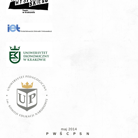
maj 2014
P
W
Ś
C
P
S
N