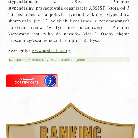
stypendialnego w USA. Program
stypendialny przygotowała organizacja ASSIST, ktora od 5
lat jest obecna na polskim rynku i z której stypendiów
skorzystało juz 13 polskich licealistow z renomowanych
polskich liceów (w tym nasi uczniowie). Program
kierowany jest tylko do uczniów klas I. Osoby chętne
proszę o zgłaszanie udziału do prof. K. Pysz.
Szczegóły:
www.assist-inc.org
Kategoria:
Komunikaty
,
Wiadomości ogólne