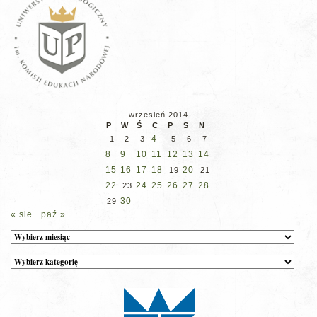
wrzesień 2014
P
W
Ś
C
P
S
N
4
1
2
3
5
6
7
8
9
10
11
12
13
14
15
16
17
18
20
19
21
22
24
25
26
27
28
23
30
29
« sie
paź »
Archiwum
Kategorie
wpisów
na
stronie