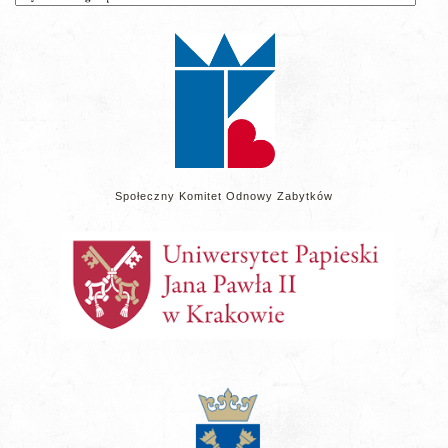
wpisów
na
stronie
Społeczny Komitet Odnowy Zabytków