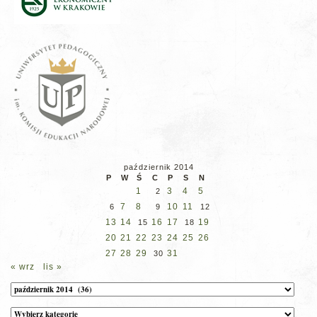
październik 2014
P
W
Ś
C
P
S
N
1
3
4
5
2
7
8
10
11
6
9
12
13
14
16
17
19
15
18
20
21
22
23
24
25
26
27
28
29
31
30
« wrz
lis »
Archiwum
Kategorie