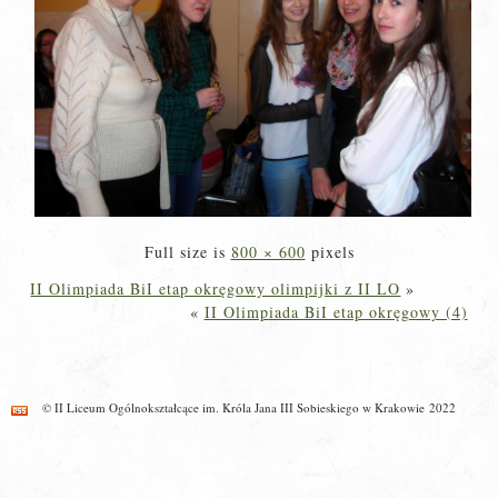
Full size is
800 × 600
pixels
II Olimpiada BiI etap okręgowy olimpijki z II LO
»
«
II Olimpiada BiI etap okręgowy (4)
© II Liceum Ogólnokształcące im. Króla Jana III Sobieskiego w Krakowie 2022