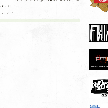
ci
: do etapu centralnego zakwalifikował się
ietnia
 kciuki!