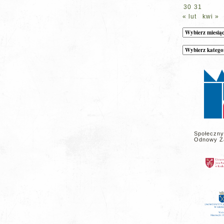
30
31
« lut
kwi »
Archiwum
Kategorie
wpisów
na
stronie
Społeczny
Odnowy Z