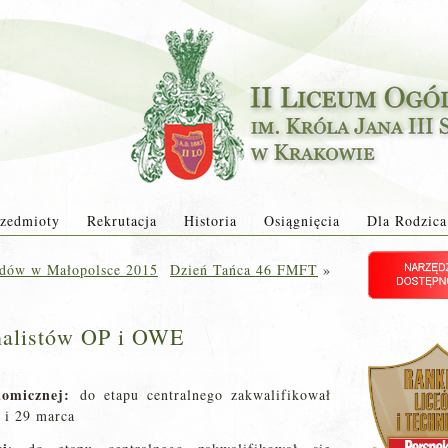
zedmioty
Rekrutacja
Historia
Osiągnięcia
Dla Rodzica
odów w Małopolsce 2015
Dzień Tańca 46 FMFT
»
nalistów OP i OWE
nomicznej:
do etapu centralnego zakwalifikował
 i 29 marca