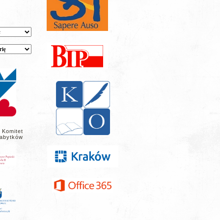
 Komitet
abytków