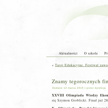
Aktualności
O szkole
Pr
«
Targi Edukacyjne. Festiwal zaw
Znamy tegorocznych fi
Dodane
12 marca 2015
|
przez
dyrekcja
XXVIII Olimpiada Wiedzy Eko
się Szymon Groblicki. Finał już 28