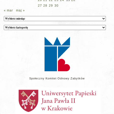
20
21
22
23
24
26
25
27
28
29
30
« mar
maj »
Archiwum
Kategorie
wpisów
na
stronie
Społeczny Komitet Odnowy Zabytków