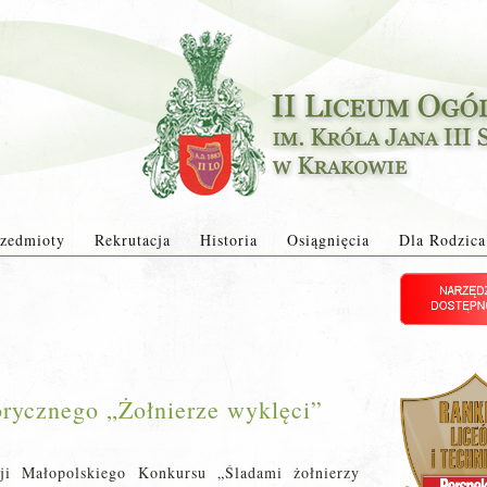
zedmioty
Rekrutacja
Historia
Osiągnięcia
Dla Rodzica
torycznego „Żołnierze wyklęci”
i Małopolskiego Konkursu „Śladami żołnierzy