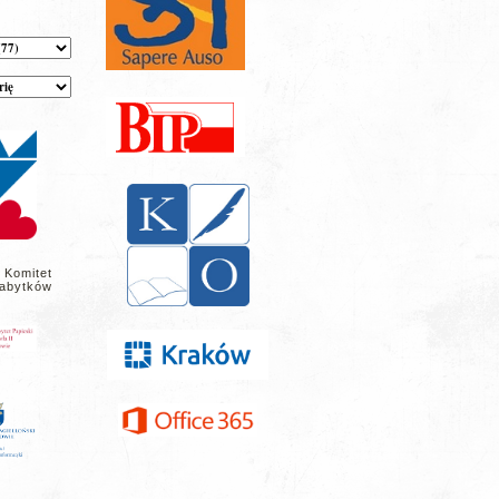
 Komitet
abytków