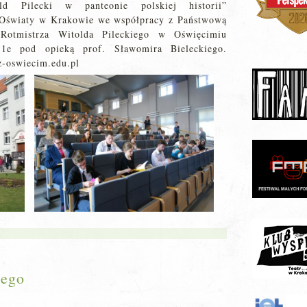
d Pilecki w panteonie polskiej historii”
 Oświaty w Krakowie we współpracy z Państwową
otmistrza Witolda Pileckiego w Oświęcimiu
 1e pod opieką prof. Sławomira Bieleckiego.
z-oswiecim.edu.pl
iego