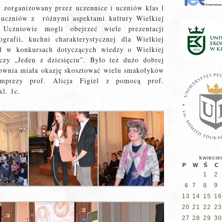
 zorganizowany przez uczennice i uczniów klas l
e uczniów z różnymi aspektami kultury Wielkiej
 Uczniowie mogli obejrzeć wiele prezentacji
grafii, kuchni charakterystycznej dla Wielkiej
ał w konkursach dotyczących wiedzy o Wielkiej
 czy „Jeden z dziesięciu”. Było też dużo dobrej
ownia miała okazję skosztować wielu smakołyków
imprezy prof. Alicja Figiel z pomocą prof.
l. 1c.
kwiecie
P
W
Ś
C
1
2
7
8
9
6
13
14
15
16
20
21
22
23
27
28
29
30