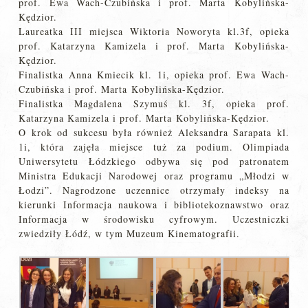
prof. Ewa Wach-Czubińska i prof. Marta Kobylińska-
Kędzior.
Laureatka III miejsca Wiktoria Noworyta kl.3f, opieka
prof. Katarzyna Kamizela i prof. Marta Kobylińska-
Kędzior.
Finalistka Anna Kmiecik kl. 1i, opieka prof. Ewa Wach-
Czubińska i prof. Marta Kobylińska-Kędzior.
Finalistka Magdalena Szymuś kl. 3f, opieka prof.
Katarzyna Kamizela i prof. Marta Kobylińska-Kędzior.
O krok od sukcesu była również Aleksandra Sarapata kl.
1i, która zajęła miejsce tuż za podium. Olimpiada
Uniwersytetu Łódzkiego odbywa się pod patronatem
Ministra Edukacji Narodowej oraz programu „Młodzi w
Łodzi”. Nagrodzone uczennice otrzymały indeksy na
kierunki Informacja naukowa i bibliotekoznawstwo oraz
Informacja w środowisku cyfrowym. Uczestniczki
zwiedziły Łódź, w tym Muzeum Kinematografii.