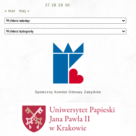
27
28
29
30
« mar
maj »
Archiwum
Kategorie
wpisów
na
stronie
Społeczny Komitet Odnowy Zabytków