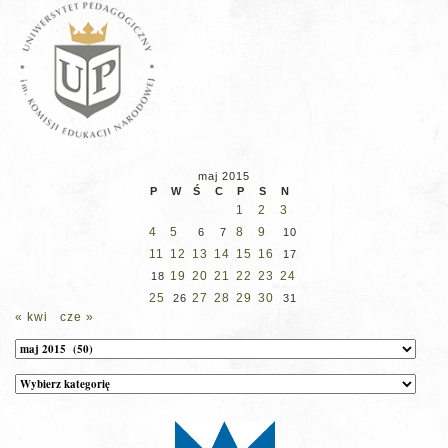
maj 2015
P
W
Ś
C
P
S
N
1
2
3
4
5
8
9
6
7
10
11
12
13
14
15
16
17
19
20
21
22
23
24
18
25
27
28
29
30
26
31
« kwi
cze »
Archiwum
Kategorie
wpisów
na
stronie