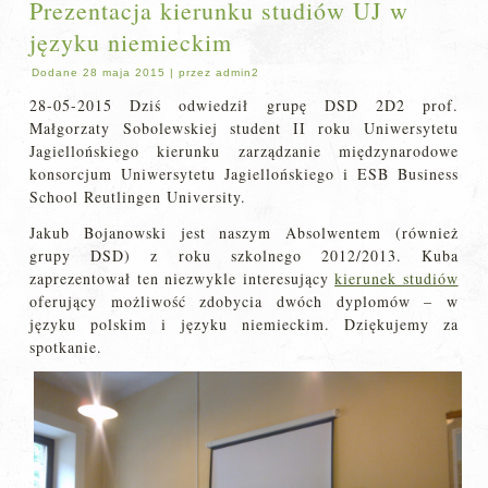
Prezentacja kierunku studiów UJ w
języku niemieckim
Dodane
28 maja 2015
|
przez
admin2
28-05-2015 Dziś odwiedził grupę DSD 2D2 prof.
Małgorzaty Sobolewskiej student II roku Uniwersytetu
Jagiellońskiego kierunku zarządzanie międzynarodowe
konsorcjum Uniwersytetu Jagiellońskiego i ESB Business
School Reutlingen University.
Jakub Bojanowski jest naszym Absolwentem (również
grupy DSD) z roku szkolnego 2012/2013. Kuba
zaprezentował ten niezwykle interesujący
kierunek studiów
oferujący możliwość zdobycia dwóch dyplomów – w
języku polskim i języku niemieckim. Dziękujemy za
spotkanie.