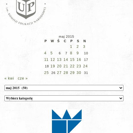
maj 2015
P
W
Ś
C
P
S
N
1
2
3
4
5
8
9
6
7
10
11
12
13
14
15
16
17
19
20
21
22
23
24
18
25
27
28
29
30
26
31
« kwi
cze »
Archiwum
Kategorie
wpisów
na
stronie