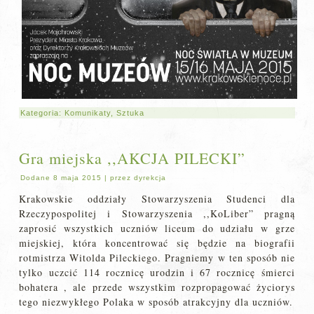
Kategoria:
Komunikaty
,
Sztuka
Gra miejska ,,AKCJA PILECKI”
Dodane
8 maja 2015
|
przez
dyrekcja
Krakowskie oddziały Stowarzyszenia Studenci dla
Rzeczypospolitej i Stowarzyszenia ,,KoLiber” pragną
zaprosić wszystkich uczniów liceum do udziału w grze
miejskiej, która koncentrować się będzie na biografii
rotmistrza Witolda Pileckiego. Pragniemy w ten sposób nie
tylko uczcić 114 rocznicę urodzin i 67 rocznicę śmierci
bohatera , ale przede wszystkim rozpropagować życiorys
tego niezwykłego Polaka w sposób atrakcyjny dla uczniów.