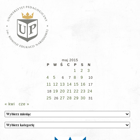
maj 2015
P
W
Ś
C
P
S
N
1
2
3
4
5
8
9
6
7
10
11
12
13
14
15
16
17
19
20
21
22
23
24
18
25
27
28
29
30
26
31
« kwi
cze »
Archiwum
Kategorie
wpisów
na
stronie