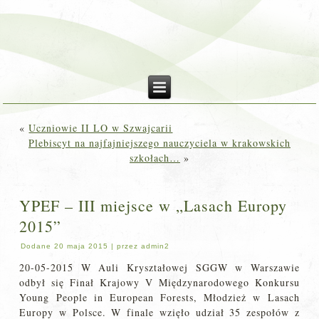
«
Uczniowie II LO w Szwajcarii
Plebiscyt na najfajniejszego nauczyciela w krakowskich
szkołach…
»
YPEF – III miejsce w „Lasach Europy
2015”
Dodane
20 maja 2015
|
przez
admin2
20-05-2015 W Auli Kryształowej SGGW w Warszawie
odbył się Finał Krajowy V Międzynarodowego Konkursu
Young People in European Forests, Młodzież w Lasach
Europy w Polsce. W finale wzięło udział 35 zespołów z