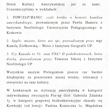
Dzień Kultury Amerykańskiej już za nami.
Uczestniczyliśmy w wykładach:
1. POW!ZAP!BANG!, czyli krótko o historii komiksu
amerykańskiego
, prowadzonym przez Pawła Hamera z
Instytutu Neofilologii Uniwersytetu Pedagogicznego w
Krakowie
2. Apple- miasto, które nie śpi
,
prowadzonym przez
mgr
Kamilę Ziółkowską – Weiss z Instytutu Geografii UP
3. Czy Kanada to 51. stan USA? O podobieństwach, które
dzielą
,
prowadzonym przez
Tomasza Sikorę z Instytutu
Neofilologii UP
Wszystkim naszym Prelegentom jeszcze raz bardzo
dziękujemy za poszerzenie naszej wiedzy, tolerancji i
otwartości na inne kultury.
W konkursach na stylizację amerykańską w kategorii
indywidualnej zwyciężyła Pin-up Girl: Gabriela Zdańska
1j, w kategorii grupowej bezkonkurencyjne okazały się
Kowbojki (od lewej): Paulina Konieczna 1e, Magdalena