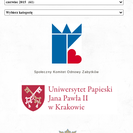
Archiwum
Kategorie
wpisów
na
stronie
Społeczny Komitet Odnowy Zabytków