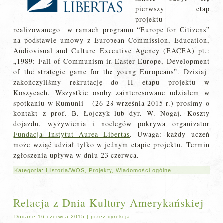
pierwszy etap
projektu
realizowanego w ramach programu “Europe for Citizens”
na podstawie umowy z European Commission, Education,
Audiovisual and Culture Executive Agency (EACEA) pt.:
„1989: Fall of Communism in Easter Europe, Development
of the strategic game for the young Europeans”. Dzisiaj
zakończyliśmy rekrutację do II etapu projektu w
Koszycach. Wszystkie osoby zainteresowane udziałem w
spotkaniu w Rumunii (26-28 września 2015 r.) prosimy o
kontakt z prof. B. Łojczyk lub dyr. W. Nogaj. Koszty
dojazdu, wyżywienia i noclegów pokrywa organizator
Fundacja Instytut Aurea Libertas
. Uwaga: każdy uczeń
może wziąć udział tylko w jednym etapie projektu. Termin
zgłoszenia upływa w dniu 23 czerwca.
Kategoria:
Historia/WOS
,
Projekty
,
Wiadomości ogólne
Relacja z Dnia Kultury Amerykańskiej
Dodane
16 czerwca 2015
|
przez
dyrekcja