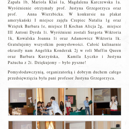
Zapała 1b, Mariola Klaś 1a, Magdalena Karczewska 1a.
Wyróżnienie otrzymały prof. Justyna Grzegorzyca oraz
prof. Anna Wierzbicka. W konkursie na plakat
amerykański I miejsce zajęła Czepiec Natalia 1g oraz
Wziętek Barbara 1e, miejsce II Kochan Alicja 2g, miejsce
III Antoni Dyrda 1i. Wyróżnieni zostali Surgota Wiktoria
1k, Kowalska Joanna 1i oraz Adamowicz Wiktoria 1k.
Gratulujemy wszystkim pomysłowości. Całość kulinarnie
okrasiły nam Angelika Konderak 2j w roli Muffin Queen
oraz Barbara Kurzyńska, Kamila Łyczko i Justyna
Pażucha z 2i. Dziękujemy – było pyszne!
Pomysłodawczynią, organizatorką i dobrym duchem całego
przedsięwzięcia była pani profesor Justyna Grzegorzyca.