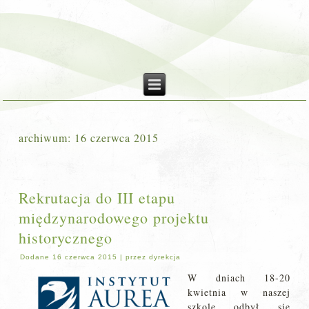
archiwum:
16 czerwca 2015
Rekrutacja do III etapu
międzynarodowego projektu
historycznego
Dodane
16 czerwca 2015
|
przez
dyrekcja
W dniach 18-20
kwietnia w naszej
szkole odbył się