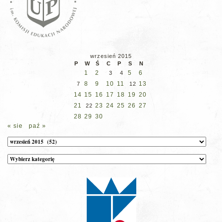
wrzesień 2015
P
W
Ś
C
P
S
N
1
2
5
6
3
4
8
9
10
11
13
7
12
14
15
16
17
18
19
20
21
23
24
25
26
27
22
28
29
30
« sie
paź »
Archiwum
Kategorie
wpisów
na
stronie