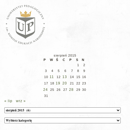
sierpień 2015
P
W
Ś
C
P
S
N
1
2
3
4
5
6
7
8
9
11
13
10
12
14
15
16
19
20
17
18
21
22
23
24
28
25
26
27
29
30
31
« lip
wrz »
Archiwum
Kategorie
wpisów
na
stronie