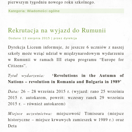
pierwszym tygodniu nowego roku szkolnego.
Kategoria:
Wiadomości ogólne
Rekrutacja na wyjazd do Rumunii
Dodane
13 sierpnia 2015
|
przez
dyrekcja
Dyrekcja Liceum informuje, że jeszcze 6 uczniów z naszej
szkoły może wziąć udział w międzynarodowym wydarzeniu
w Rumunii w ramach III etapu programu “Europe for
Citizens”.
‘Revolutions in the Autumn of
Tytuł wydarzenia:
Nations – revolution in Romania and Bulgaria in 1989’
Data:
26 – 28 września 2015 r. (wyjazd: rano 25 września
2015 r. autokarem, powrót: wczesny ranek 29 września
2015 r. – również autokarem)
Miejsce uczestnictwa:
miejscowość Timisoara (miejsce
historyczne – miejsce krwawych zamieszek w 1989 r.) oraz
Deta