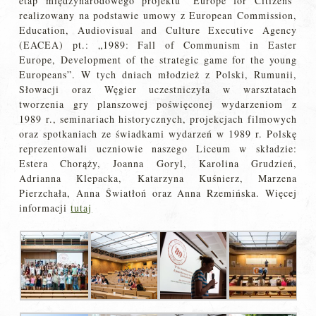
etap międzynarodowego projektu “Europe for Citizens”
realizowany na podstawie umowy z European Commission,
Education, Audiovisual and Culture Executive Agency
(EACEA) pt.: „1989: Fall of Communism in Easter
Europe, Development of the strategic game for the young
Europeans”. W tych dniach młodzież z Polski, Rumunii,
Słowacji oraz Węgier uczestniczyła w warsztatach
tworzenia gry planszowej poświęconej wydarzeniom z
1989 r., seminariach historycznych, projekcjach filmowych
oraz spotkaniach ze świadkami wydarzeń w 1989 r. Polskę
reprezentowali uczniowie naszego Liceum w składzie:
Estera Chorąży, Joanna Goryl, Karolina Grudzień,
Adrianna Klepacka, Katarzyna Kuśnierz, Marzena
Pierzchała, Anna Światłoń oraz Anna Rzemińska. Więcej
informacji
tutaj