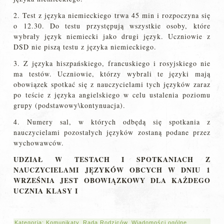
2. Test z języka niemieckiego trwa 45 min i rozpoczyna się
o 12.30. Do testu przystępują wszystkie osoby, które
wybrały język niemiecki jako drugi język. Uczniowie z
DSD nie piszą testu z języka niemieckiego.
3. Z języka hiszpańskiego, francuskiego i rosyjskiego nie
ma testów. Uczniowie, którzy wybrali te języki mają
obowiązek spotkać się z nauczycielami tych języków zaraz
po teście z języka angielskiego w celu ustalenia poziomu
grupy (podstawowy\kontynuacja).
4. Numery sal, w których odbędą się spotkania z
nauczycielami pozostałych języków zostaną podane przez
wychowawców.
UDZIAŁ W TESTACH I SPOTKANIACH Z
NAUCZYCIELAMI JĘZYKÓW OBCYCH W DNIU 1
WRZEŚNIA JEST OBOWIĄZKOWY DLA KAŻDEGO
UCZNIA KLASY I
Kategoria:
Komunikaty
,
Rada Rodziców
,
Wiadomości ogólne