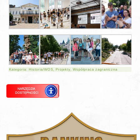
Kategoria:
Historia/WOS
,
Projekty
,
Współpraca zagraniczna