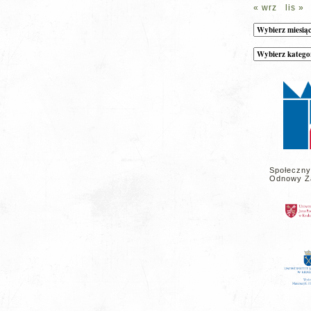
« wrz
lis »
Archiwum
Kategorie
wpisów
na
stronie
Społeczny
Odnowy Z