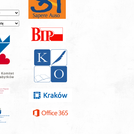
 Komitet
abytków