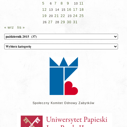
5
7
8
9
11
6
10
12
16
17
18
13
14
15
19
21
22
24
25
20
23
27
29
30
31
26
28
« wrz
lis »
Archiwum
Kategorie
wpisów
na
stronie
Społeczny Komitet Odnowy Zabytków