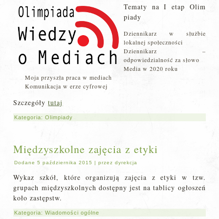
Tematy na I etap Olim
piady
Dziennikarz w służbie
lokalnej społeczności
Dziennikarz –
odpowiedzialność za słowo
Media w 2020 roku
Moja przyszła praca w mediach
Komunikacja w erze cyfrowej
Szczegóły
tutaj
Kategoria:
Olimpiady
Międzyszkolne zajęcia z etyki
Dodane
5 października 2015
|
przez
dyrekcja
Wykaz szkół, które organizują zajęcia z etyki w tzw.
grupach międzyszkolnych dostępny jest na tablicy ogłoszeń
koło zastępstw.
Kategoria:
Wiadomości ogólne