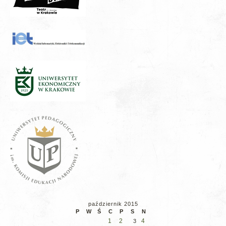
październik 2015
P
W
Ś
C
P
S
N
1
2
4
3