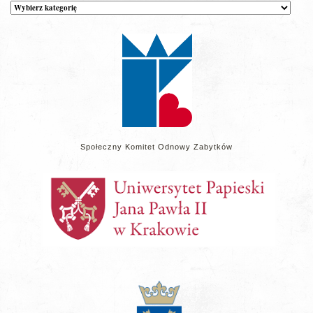
Kategorie
wpisów
na
stronie
Społeczny Komitet Odnowy Zabytków