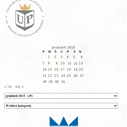
grudzień 2015
P
W
Ś
C
P
S
N
1
2
3
4
5
6
7
8
10
13
9
11
12
15
16
17
18
20
14
19
22
23
25
21
24
26
27
28
29
30
31
« lis
sty »
Archiwum
Kategorie
wpisów
na
stronie