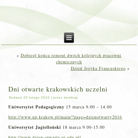
«
Dobiegł końca remont dwóch kolejnych pracowni
chemicznych
Dzień Języka Francuskiego
»
Dni otwarte krakowskich uczelni
Dodane
25 lutego 2016
|
przez
dyrekcja
Uniwersytet Pedagogiczny
15 marca 9.00 – 14.00
http://www.up.krakow.pl/main/?page=dzienotwarty2016
Uniwersytet Jagielloński
18 marca 9.00-15.00
http://www.dzien-otwarty.uj.edu.pl/