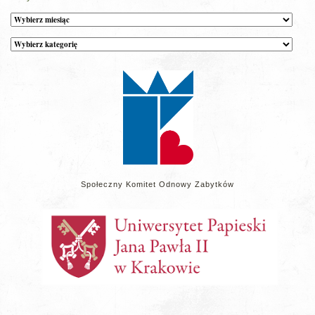
Archiwum
Kategorie
wpisów
na
stronie
Społeczny Komitet Odnowy Zabytków