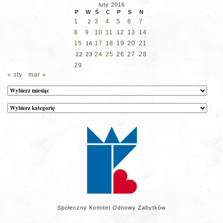
luty 2016
P
W
Ś
C
P
S
N
1
3
4
5
6
7
2
8
9
10
11
12
13
14
15
17
18
19
20
21
16
24
25
26
27
28
22
23
29
« sty
mar »
Archiwum
Kategorie
wpisów
na
stronie
Społeczny Komitet Odnowy Zabytków