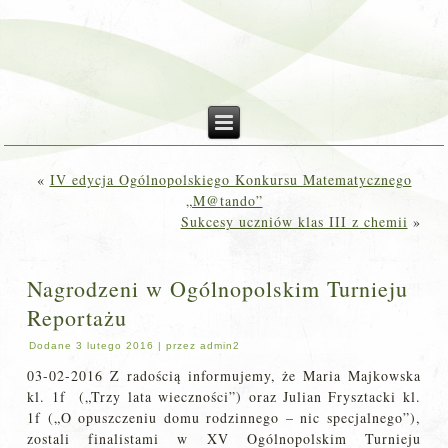
«
IV edycja Ogólnopolskiego Konkursu Matematycznego
„M@tando”
Sukcesy uczniów klas III z chemii
»
Nagrodzeni w Ogólnopolskim Turnieju
Reportażu
Dodane
3 lutego 2016
|
przez
admin2
03-02-2016 Z radością informujemy, że Maria Majkowska
kl. 1f („Trzy lata wieczności”) oraz Julian Frysztacki kl.
1f („O opuszczeniu domu rodzinnego – nic specjalnego”),
zostali finalistami w XV Ogólnopolskim Turnieju