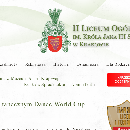
zedmioty
Rekrutacja
Historia
Osiągnięcia
Dla Rodzica
aniu w Muzeum Armii Krajowej
Konkurs Sprachdoktor – komunikat
»
e tanecznym Dance World Cup
odbyły się krajowe eliminacje do Światowego