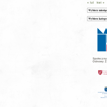
« lut
kwi »
Archiwum
Kategorie
wpisów
na
stronie
Społeczny
Odnowy Z