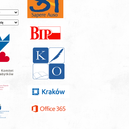
 Komitet
abytków