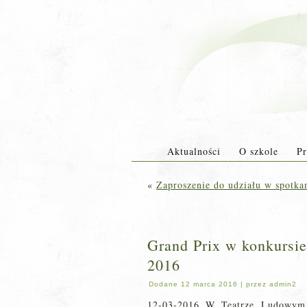
Aktualności
O szkole
Pr
«
Zaproszenie do udziału w spotk
Grand Prix w konkursi
2016
Dodane
12 marca 2016
|
przez
admin2
12-03-2016 W Teatrze Ludowym 