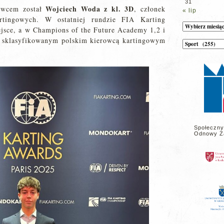
31
Wojciech Woda z kl. 3D
towcem został
, członek
« lip
rtingowych. W ostatniej rundzie FIA Karting
Archiwum
jsce, a w Champions of the Future Academy 1,2 i
j sklasyfikowanym polskim kierowcą kartingowym
Kategorie
wpisów
na
stronie
Społeczny
Odnowy Z