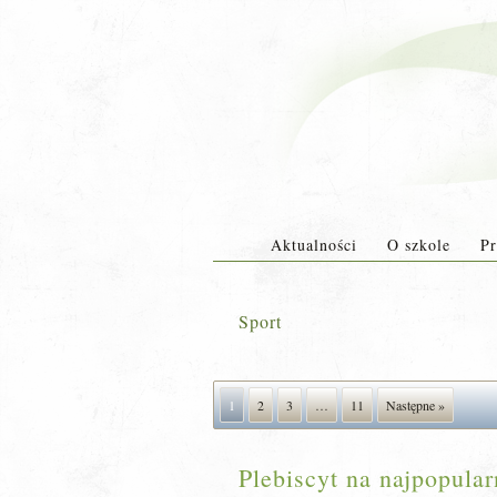
Aktualności
O szkole
Pr
Sport
1
2
3
…
11
Następne »
Plebiscyt na najpopula