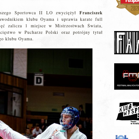
Franciszek
ejszego Sportowca II LO zwyciężył
zawodnikiem klubu Oyama i uprawia karate full
ięć zalicza 1 miejsce w Mistrzostwach Świata,
ycięstwo w Pucharze Polski oraz potrójny tytuł
go klubu Oyama.