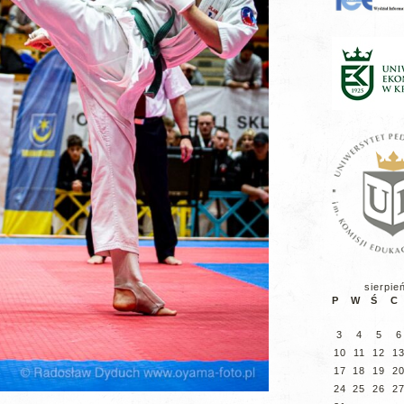
sierpie
P
W
Ś
C
3
4
5
6
10
11
12
1
17
18
19
2
24
25
26
2