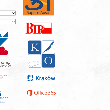
 Komitet
abytków