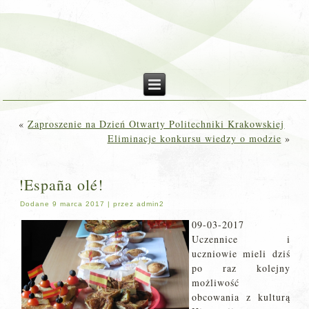
«
Zaproszenie na Dzień Otwarty Politechniki Krakowskiej
Eliminacje konkursu wiedzy o modzie
»
!España olé!
Dodane
9 marca 2017
|
przez
admin2
09-03-2017
Uczennice i
uczniowie mieli dziś
po raz kolejny
możliwość
obcowania z kulturą