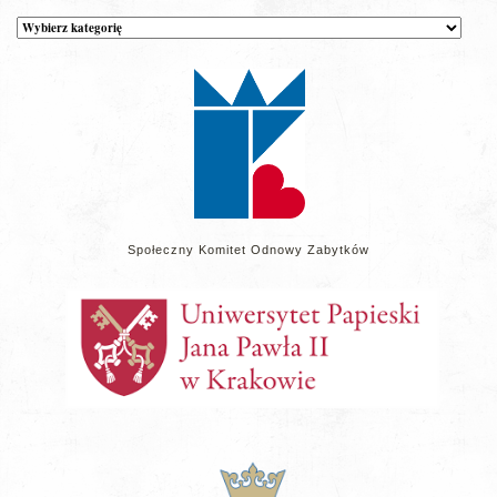
Kategorie
wpisów
na
stronie
Społeczny Komitet Odnowy Zabytków