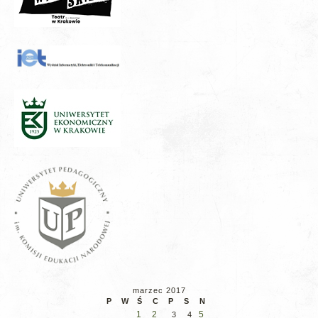
marzec 2017
P
W
Ś
C
P
S
N
1
2
5
3
4