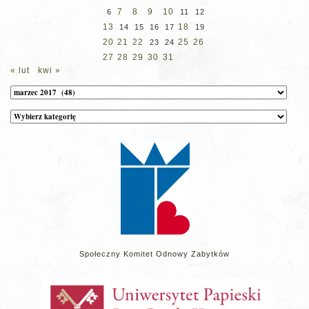
7
8
9
10
6
11
12
13
18
14
15
16
17
19
20
21
22
25
26
23
24
27
28
29
30
31
« lut
kwi »
Archiwum
Kategorie
wpisów
na
stronie
Społeczny Komitet Odnowy Zabytków