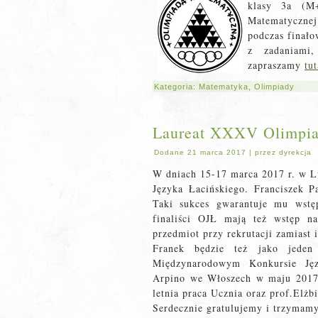
klasy 3a (M+
Matematycznej
podczas finało
z zadaniami,
zapraszamy
tut
Kategoria:
Matematyka
,
Olimpiady
Laureat XXXV Olimpia
Dodane
21 marca 2017
|
przez
dyrekcja
W dniach 15-17 marca 2017 r. w L
Języka Łacińskiego. Franciszek P
Taki sukces gwarantuje mu wstę
finaliści OJŁ mają też wstęp n
przedmiot przy rekrutacji zamiast
Franek będzie też jako jeden
Międzynarodowym Konkursie Ję
Arpino we Włoszech w maju 2017 
letnia praca Ucznia oraz prof.Elżb
Serdecznie gratulujemy i trzymam