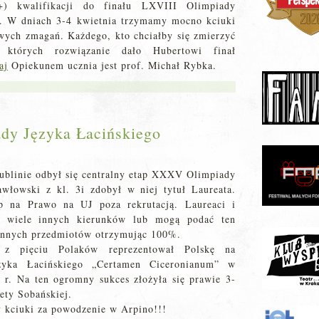
) kwalifikacji do finału LXVIII Olimpiady
. W dniach 3-4 kwietnia trzymamy mocno kciuki
wych zmagań. Każdego, kto chciałby się zmierzyć
 których rozwiązanie dało Hubertowi finał
aj
Opiekunem ucznia jest prof. Michał Rybka.
dy Języka Łacińskiego
ublinie odbył się centralny etap XXXV Olimpiady
awłowski z kl. 3i zdobył w niej tytuł Laureata.
p na Prawo na UJ poza rekrutacją. Laureaci i
a wiele innych kierunków lub mogą podać ten
 innych przedmiotów otrzymując 100%.
 z pięciu Polaków reprezentował Polskę na
zyka Łacińskiego „Certamen Ciceronianum” w
r. Na ten ogromny sukces złożyła się prawie 3-
iety Sobańskiej.
y kciuki za powodzenie w Arpino!!!