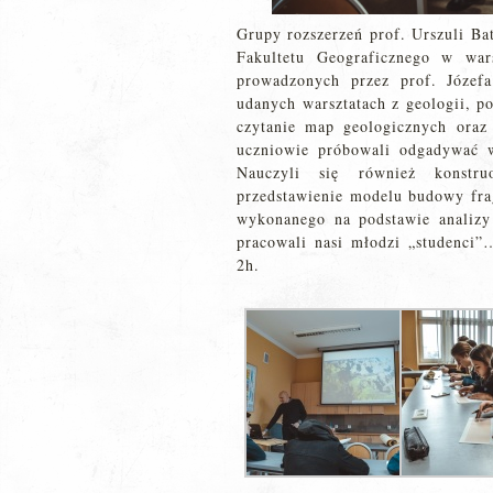
Grupy rozszerzeń prof. Urszuli Ba
Fakultetu Geograficznego w wars
prowadzonych przez prof. Józef
udanych warsztatach z geologii, p
czytanie map geologicznych ora
uczniowie próbowali odgadywać w
Nauczyli się również konstru
przedstawienie modelu budowy frag
wykonanego na podstawie analizy
pracowali nasi młodzi „studenci”…
2h.