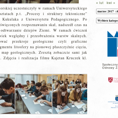
« lut
kwi »
torskiej uczestniczyły w ramach Uniwersyteckiego
Archiwum
ztatach p.t. „Procesy i struktury tektoniczne”
a Kukulaka z Uniwersytetu Pedagogicznego. Po
Kategorie
wpisów
oświęconych rozpoznawaniu skał, nadszedł czas na
na
stronie
z odtwarzanie dziejów Ziemi. W ramach ćwiczeń
iek względny i przeobrażenia warstw skalnych.
ować przekroje geologiczne czyli graficzne
mentu litosfery na pionowej płaszczyźnie cięcia,
 map geologicznych. Zresztą zobaczcie sami jak
 Zdjęcia i realizacja filmu Kajetan Kruczek kl.
Społeczny
Odnowy Z