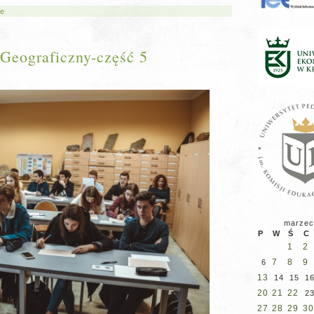
ne
 Geograficzny-część 5
marzec
P
W
Ś
C
1
2
7
8
9
6
13
14
15
1
20
21
22
2
27
28
29
30