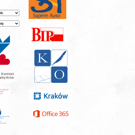
 Komitet
abytków