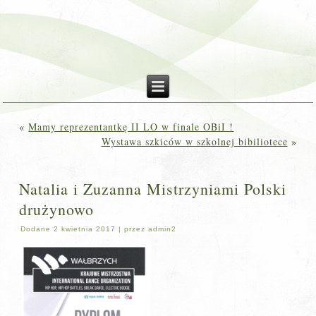
«
Mamy reprezentantkę II LO w finale OBiI !
Wystawa szkiców w szkolnej bibiliotece
»
Natalia i Zuzanna Mistrzyniami Polski
drużynowo
Dodane
2 kwietnia 2017
|
przez
admin2