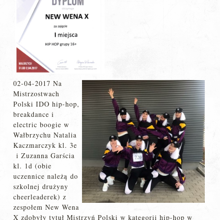
02-04-2017 Na
Mistrzostwach
Polski IDO hip-hop,
breakdance i
electric boogie w
Wałbrzychu Natalia
Kaczmarczyk kl. 3e
i Zuzanna Garścia
kl. 1d (obie
uczennice należą do
szkolnej drużyny
cheerleaderek) z
zespołem New Wena
X zdobyły tytuł Mistrzyń Polski w kategorii hip-hop w