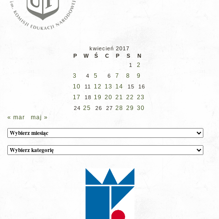
kwiecień 2017
P
W
Ś
C
P
S
N
2
1
3
5
7
8
9
4
6
10
12
13
14
11
15
16
17
19
20
21
22
23
18
25
28
29
30
24
26
27
« mar
maj »
Archiwum
Kategorie
wpisów
na
stronie