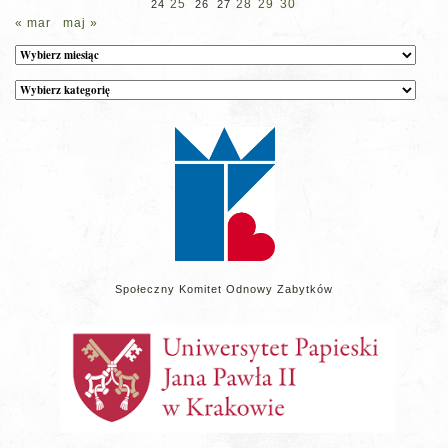
25
28
29
30
24
26
27
« mar
maj »
Archiwum
Kategorie
wpisów
na
stronie
Społeczny Komitet Odnowy Zabytków