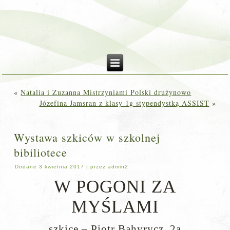
«
Natalia i Zuzanna Mistrzyniami Polski drużynowo
Józefina Jamsran z klasy 1g stypendystką ASSIST
»
Wystawa szkiców w szkolnej
bibiliotece
Dodane
3 kwietnia 2017
|
przez
admin2
W POGONI ZA
MYŚLAMI
szkice – Piotr Bahyrycz, 2a