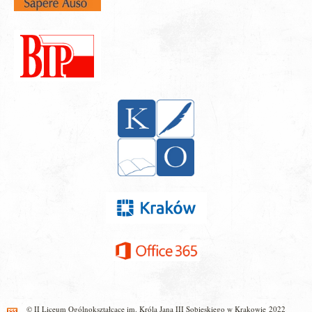
© II Liceum Ogólnokształcące im. Króla Jana III Sobieskiego w Krakowie 2022