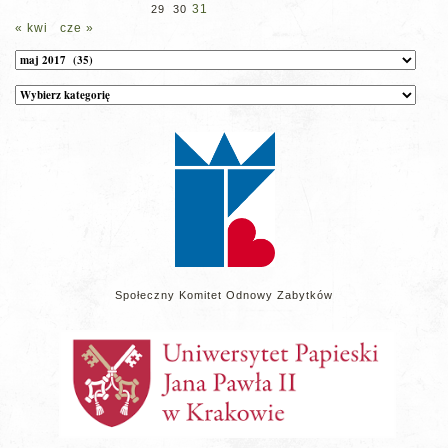
31
29
30
« kwi
cze »
Archiwum
Kategorie
wpisów
na
stronie
Społeczny Komitet Odnowy Zabytków