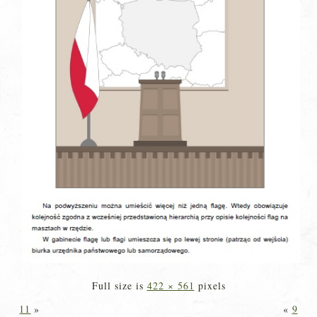
Full size is
422 × 561
pixels
11
»
«
9