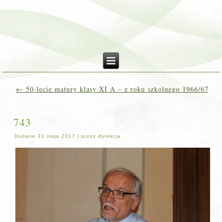
←
50-lecie matury klasy XI A – z roku szkolnego 1966/67
743
Dodane
31 maja 2017
|
przez
dyrekcja