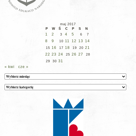
maj 2017
P
W
Ś
C
P
S
N
1
2
4
5
3
6
7
8
9
11
12
13
14
10
16
18
21
15
17
19
20
22
23
24
26
27
25
28
31
29
30
« kwi
cze »
Archiwum
Kategorie
wpisów
na
stronie