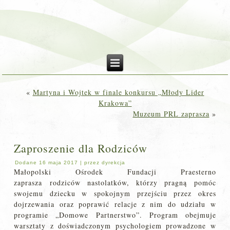
«
Martyna i Wojtek w finale konkursu „Młody Lider
Krakowa”
Muzeum PRL zaprasza
»
Zaproszenie dla Rodziców
Dodane
16 maja 2017
|
przez
dyrekcja
Małopolski Ośrodek Fundacji Praesterno
zaprasza rodziców nastolatków, którzy pragną pomóc
swojemu dziecku w spokojnym przejściu przez okres
dojrzewania oraz poprawić relacje z nim do udziału w
programie „Domowe Partnerstwo”. Program obejmuje
warsztaty z doświadczonym psychologiem prowadzone w