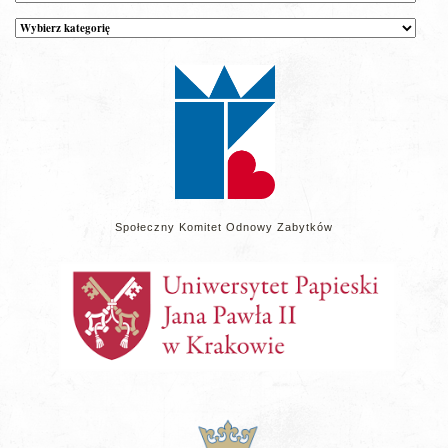
Kategorie
wpisów
na
stronie
Społeczny Komitet Odnowy Zabytków