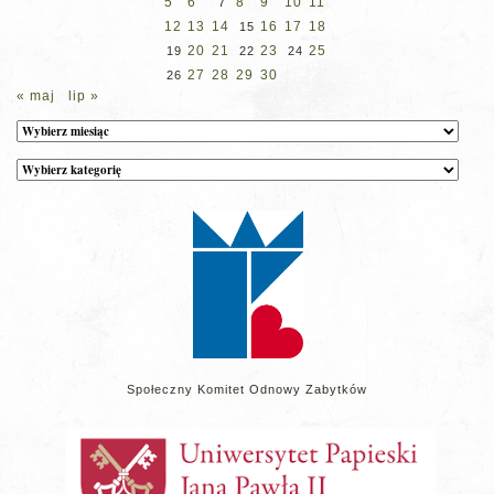
5
6
8
9
10
11
7
12
13
14
16
17
18
15
20
21
23
25
19
22
24
27
28
29
30
26
« maj
lip »
Archiwum
Kategorie
wpisów
na
stronie
Społeczny Komitet Odnowy Zabytków