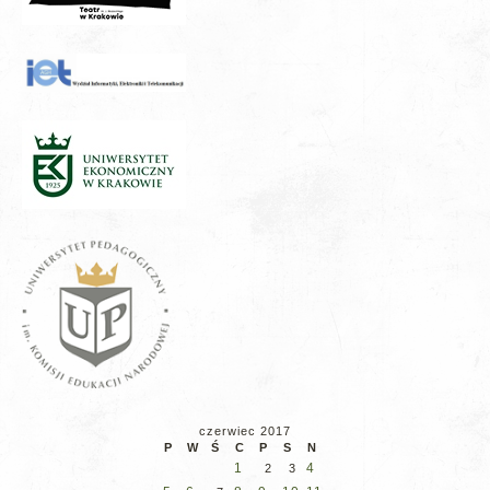
czerwiec 2017
P
W
Ś
C
P
S
N
1
4
2
3