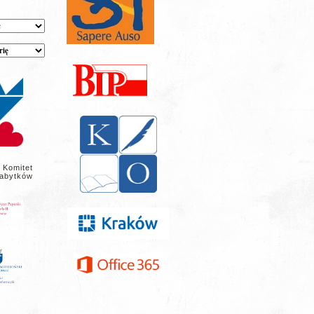
 Komitet
abytków