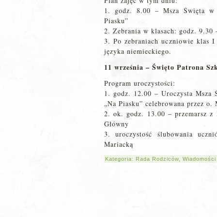
Plan zajęć w tym dniu:
1. godz. 8.00 – Msza Święta 
Piasku”
2. Zebrania w klasach: godz. 9.30 –
3. Po zebraniach uczniowie klas I
języka niemieckiego.
11 września – Święto Patrona Szk
Program uroczystości:
1. godz. 12.00 – Uroczysta Msza
„Na Piasku” celebrowana przez o. 
2. ok. godz. 13.00 – przemarsz z
Główny
3. uroczystość ślubowania ucz
Mariacką
Kategoria:
Rada Rodziców
,
Wiadomości