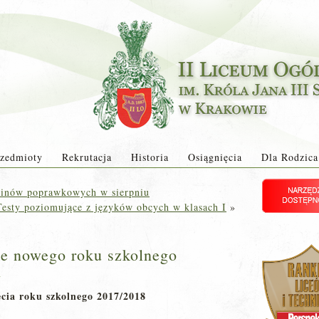
zedmioty
Rekrutacja
Historia
Osiągnięcia
Dla Rodzica
inów poprawkowych w sierpniu
esty poziomujące z języków obcych w klasach I
»
e nowego roku szkolnego
a
ęcia roku szkolnego 2017/2018