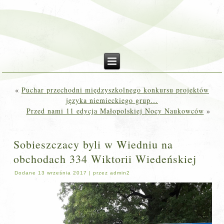
«
Puchar przechodni międzyszkolnego konkursu projektów
języka niemieckiego grup…
Przed nami 11 edycja Małopolskiej Nocy Naukowców
»
Sobieszczacy byli w Wiedniu na
obchodach 334 Wiktorii Wiedeńskiej
Dodane
13 września 2017
|
przez
admin2