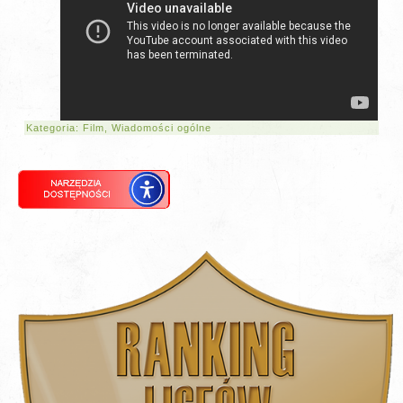
Kategoria:
Film
,
Wiadomości ogólne