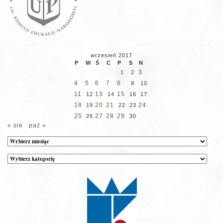
wrzesień 2017
P
W
Ś
C
P
S
N
3
1
2
4
5
6
7
8
9
10
11
13
15
12
14
16
17
18
20
21
24
19
22
23
25
27
28
29
26
30
« sie
paź »
Archiwum
Kategorie
wpisów
na
stronie