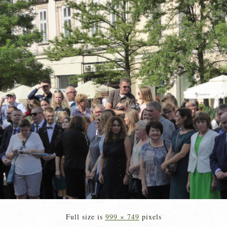
Full size is
999 × 749
pixels