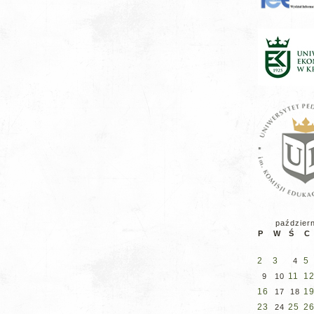
paździer
P
W
Ś
C
2
3
5
4
11
1
9
10
16
1
17
18
23
25
2
24