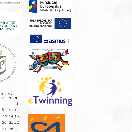
nik 2017
P
S
N
1
6
7
8
2
15
13
14
9
20
22
21
6
27
28
29