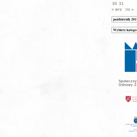
30
31
« wrz
lis »
Archiwum
Kategorie
wpisów
na
stronie
Społeczny
Odnowy Z