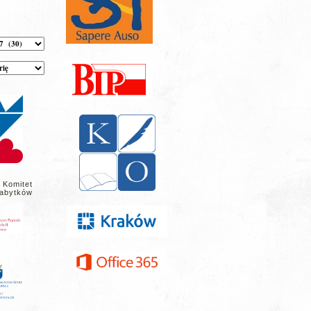
 Komitet
abytków