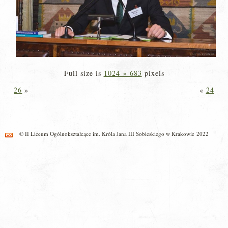
Full size is
1024 × 683
pixels
26
»
«
24
© II Liceum Ogólnokształcące im. Króla Jana III Sobieskiego w Krakowie 2022