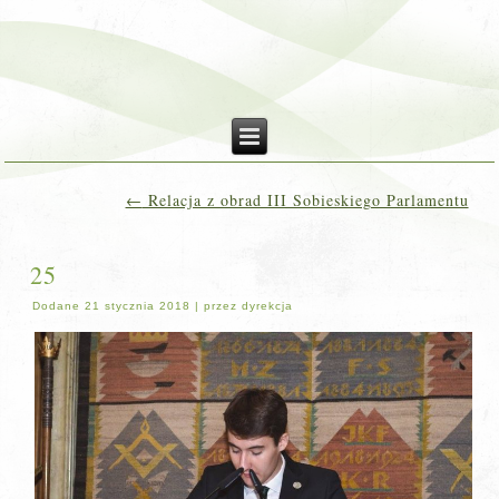
←
Relacja z obrad III Sobieskiego Parlamentu
25
Dodane
21 stycznia 2018
|
przez
dyrekcja