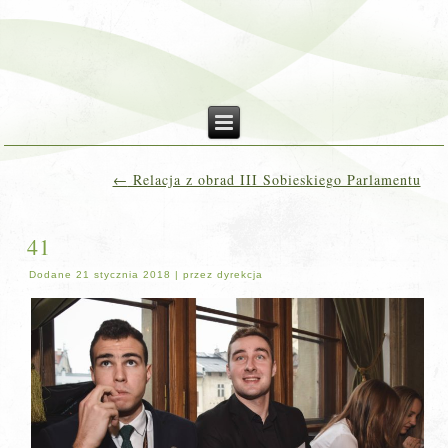
←
Relacja z obrad III Sobieskiego Parlamentu
41
Dodane
21 stycznia 2018
|
przez
dyrekcja