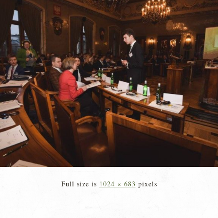
Full size is
1024 × 683
pixels