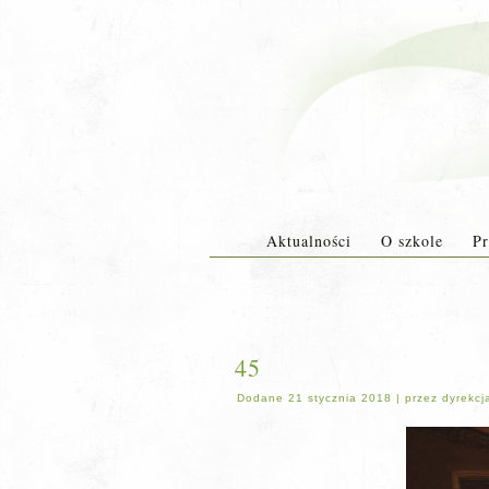
Aktualności
O szkole
Pr
45
Dodane
21 stycznia 2018
|
przez
dyrekcj