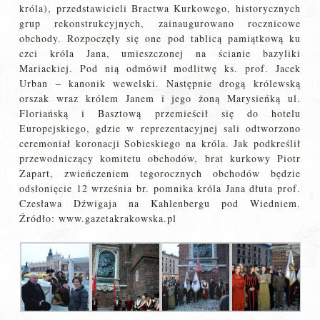
króla), przedstawicieli Bractwa Kurkowego, historycznych
grup rekonstrukcyjnych, zainaugurowano rocznicowe
obchody. Rozpoczęły się one pod tablicą pamiątkową ku
czci króla Jana, umieszczonej na ścianie bazyliki
Mariackiej. Pod nią odmówił modlitwę ks. prof. Jacek
Urban – kanonik wewelski. Następnie drogą królewską
orszak wraz królem Janem i jego żoną Marysieńką ul.
Floriańską i Basztową przemieścił się do hotelu
Europejskiego, gdzie w reprezentacyjnej sali odtworzono
ceremoniał koronacji Sobieskiego na króla. Jak podkreślił
przewodniczący komitetu obchodów, brat kurkowy Piotr
Zapart, zwieńczeniem tegorocznych obchodów będzie
odsłonięcie 12 września br. pomnika króla Jana dłuta prof.
Czesława Dźwigaja na Kahlenbergu pod Wiedniem.
Źródło: www.gazetakrakowska.pl