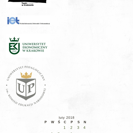
luty 2018
P
W
Ś
C
P
S
N
1
2
3
4