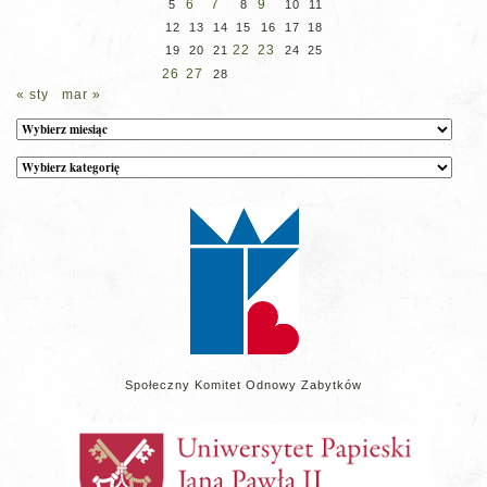
6
7
9
5
8
10
11
12
13
14
15
16
17
18
22
23
19
20
21
24
25
26
27
28
« sty
mar »
Archiwum
Kategorie
wpisów
na
stronie
Społeczny Komitet Odnowy Zabytków