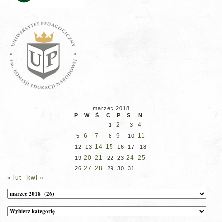
marzec 2018
P
W
Ś
C
P
S
N
2
4
1
3
6
7
9
11
5
8
10
14
15
12
13
16
17
18
20
21
24
25
19
22
23
27
28
26
29
30
31
« lut
kwi »
Archiwum
Kategorie
wpisów
na