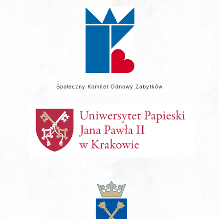
stronie
Społeczny Komitet Odnowy Zabytków