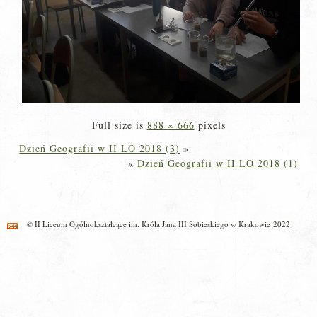
Full size is
888 × 666
pixels
Dzień Geografii w II LO 2018 (3)
»
«
Dzień Geografii w II LO 2018 (1)
© II Liceum Ogólnokształcące im. Króla Jana III Sobieskiego w Krakowie 2022