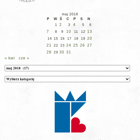
maj 2018
P
W
Ś
C
P
S
N
2
4
1
3
5
6
7
10
13
8
9
11
12
20
14
15
16
17
18
19
21
24
25
26
27
22
23
28
30
31
29
« kwi
cze »
Archiwum
Kategorie
wpisów
na
stronie