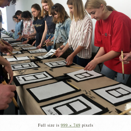
Full size is
999 × 749
pixels