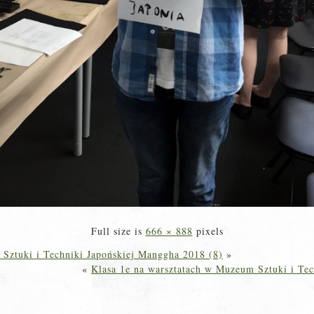
Full size is
666 × 888
pixels
 Sztuki i Techniki Japońskiej Manggha 2018 (8)
»
«
Klasa 1e na warsztatach w Muzeum Sztuki i Tec